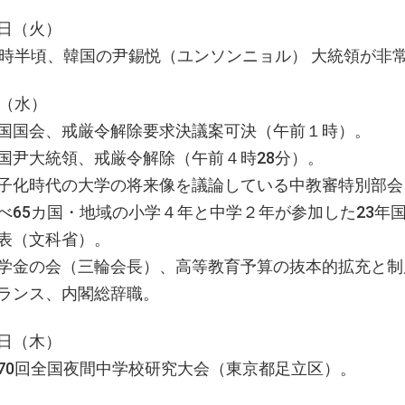
日（火）
2時半頃、韓国の尹錫悦（ユンソンニョル） 大統領が非常
日（水）
国国会、戒厳令解除要求決議案可決（午前１時）。
国尹大統領、戒厳令解除（午前４時28分）。
子化時代の大学の将来像を議論している中教審特別部会
べ65カ国・地域の小学４年と中学２年が参加した23年
表（文科省）。
学金の会（三輪会長）、高等教育予算の抜本的拡充と制
ランス、内閣総辞職。
日（木）
70回全国夜間中学校研究大会（東京都足立区）。