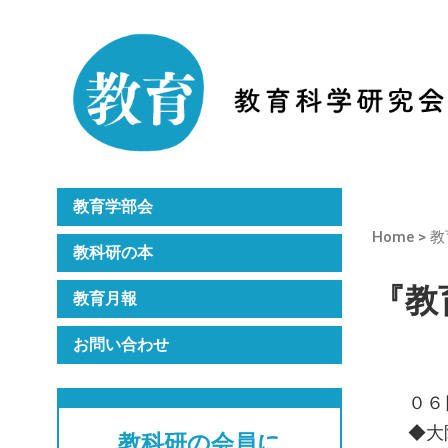
Home
教科研のご紹介
月刊誌『教育』
年次大会
教育学部会
Home
>
教
教科研の本
『教育
教育月報
お問い合わせ
０６
◆大
教科研の会員に