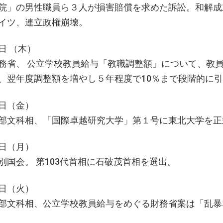
院」の男性職員ら３人が損害賠償を求めた訴訟。和解成
゙イツ、連立政権崩壊。
日 （木）
務省、 公立学校教員給与「教職調整額」について、教員
、翌年度調整額を増やし５年程度で10％まで段階的に引
日（金）
部文科相、「国際卓越研究大学」第１号に東北大学を正
日（月）
別国会。 第103代首相に石破茂首相を選出。
日（火）
部文科相、公立学校教員給与をめぐる財務省案は「乱暴