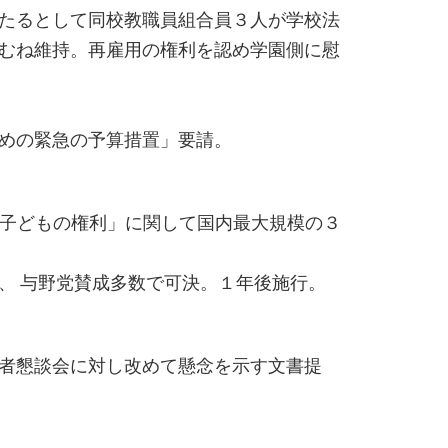
たるとして同校教職員組合員３人が学校法
むね維持。再雇用の権利を認め学園側に慰
ための緊急の予算措置」要請。
と「子どもの権利」に関して国内最大規模の３
、 与野党賛成多数で可決。１年後施行。
者懇談会に対し改めて懸念を示す文書提