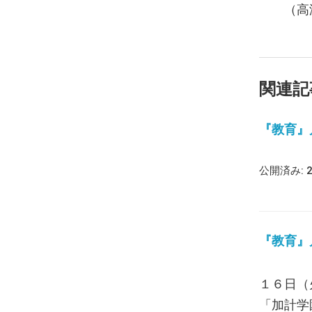
（高
関連記
『教育』月報
公開済み: 
『教育』月報
１６日（
「加計学