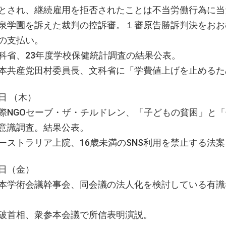
とされ、継続雇用を拒否されたことは不当労働行為に当
泉学園を訴えた裁判の控訴審。１審原告勝訴判決をおお
の支払い。
科省、23年度学校保健統計調査の結果公表。
本共産党田村委員長、文科省に「学費値上げを止める
日 （木）
際NGOセーブ・ザ・チルドレン、「子どもの貧困」
意識調査。結果公表。
ーストラリア上院、16歳未満のSNS利用を禁止する法案
日（金）
本学術会議幹事会、同会議の法人化を検討している有識
破首相、衆参本会議で所信表明演説。