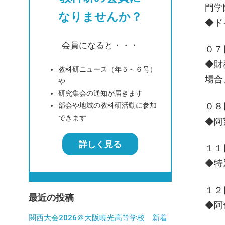
門学
なりませんか？
◆ト
会員になると・・・
０７
◆財
教科研ニュース（年５～６号）
場合
や
研究集会の通知が届きます
０８
部会や地域の教科研活動に参加
できます
◆阿
詳しく見る
１１
◆特
１２
最近の投稿
◆阿
関西大会2026＠大阪暁光高等学校 新着