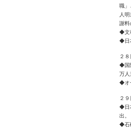
職」
人明
謝料
◆文
◆日
２８
◆国
万人
◆オ
２９
◆日
出。
◆石