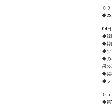
０３
◆2
04
◆韓
◆韓
◆少
◆の
果公
◆奨
◆フ
０５
◆第