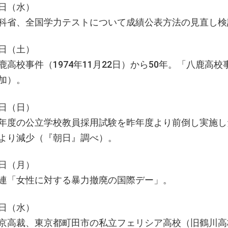
日（水）
科省、全国学力テストについて成績公表方法の見直し検
日（土）
鹿高校事件（1974年11月22日）から50年。「八鹿高校
加）。
日（日）
年度の公立学校教員採用試験を昨年度より前倒し実施した機
より減少（『朝日』調べ）。
日（月）
連「女性に対する暴力撤廃の国際デー」。
日（水）
京高裁、東京都町田市の私立フェリシア高校（旧鶴川高校