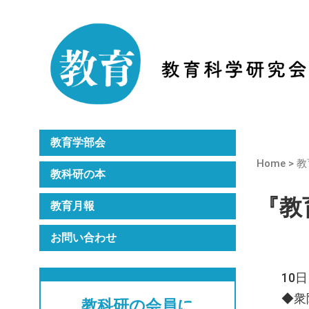
Home
教科研のご紹介
月刊誌『教育』
年次大会
教育学部会
Home
>
教
教科研の本
『教育
教育月報
お問い合わせ
10
◆衆
教科研の会員に