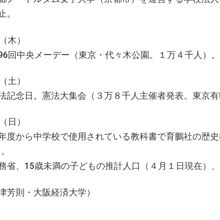
止。
日（木）
96回中央メーデー（東京・代々木公園。１万４千人）。
日（土）
法記念日。憲法大集会（３万８千人主催者発表。東京有
日（日）
年度から中学校で使用されている教科書で育鵬社の歴史
％。
総務省、15歳未満の子どもの推計人口（４月
津芳則・大阪経済大学）