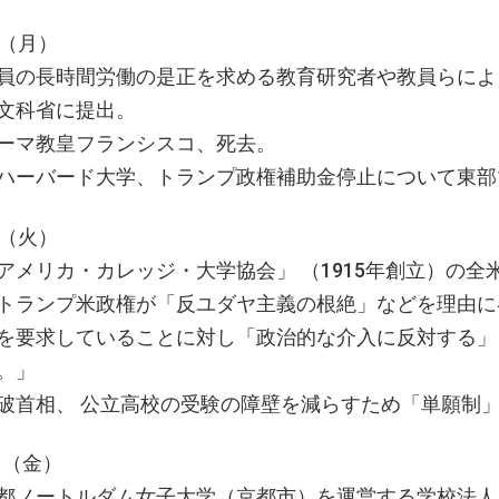
日（月）
員の長時間労働の是正を求める教育研究者や教員らによる
文科省に提出。
ーマ教皇フランシスコ、死去。
ハーバード大学、トランプ政権補助金停止について
日（火）
アメリカ・カレッジ・大学協会」 （1915年創立）の全
トランプ米政権が「反ユダヤ主義の根絶」などを理由
を要求していることに対し「政治的な介入に反対する」（
。」
破首相、 公立高校の受験の障壁を減らすため「単願制
日 （金）
都ノートルダム女子大学（京都市）を運営する学校法人