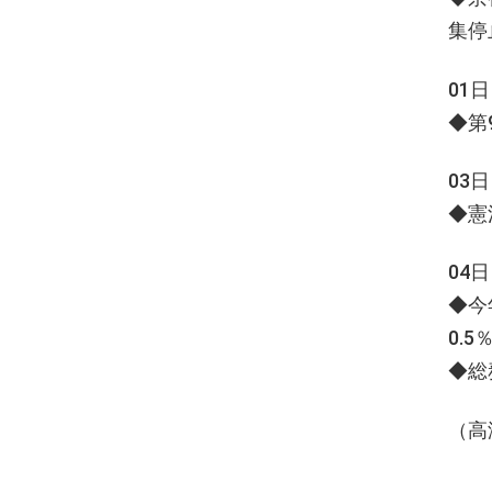
集停
01
◆第
03
◆憲
04
◆今
0.5
◆
（高