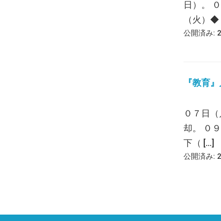
日）。 
（火）◆ [
公開済み: 
『教育』月報
０７日（
却。 ０
下（ […]
公開済み: 