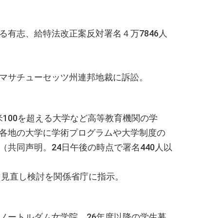
有志、給特法改正案反対署名４万7846人
東部マサチューセッツ州連邦地裁に訴訟。
米100を超える大学など高等教育機関の学
に各地の大学に学術プログラムや大学制度の
共同声明。24日午後の時点で署名440人以
」見直し検討を関係省庁に指示。
ノートルダム女学院、26年度以降の学生募