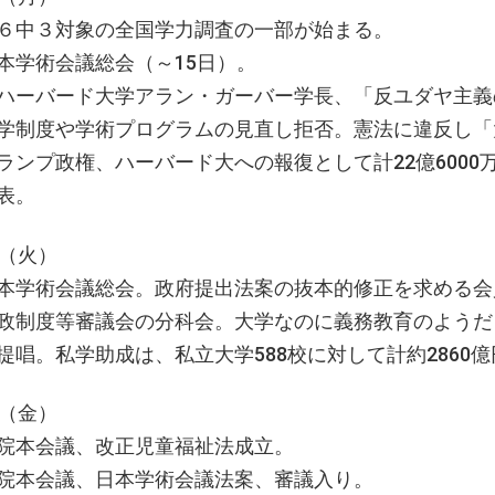
６中３対象の全国学力調査の一部が始まる。
本学術会議総会（～15日）。
ハーバード大学アラン・ガーバー学長、「反ユダヤ主
学制度や学術プログラムの見直し拒否。憲法に違反し
ランプ政権、ハーバード大への報復として計22億6000
表。
日（火）
本学術会議総会。政府提出法案の抜本的修正を求める会
政制度等審議会の分科会。大学なのに義務教育のようた
提唱。私学助成は、私立大学588校に対して計約2860億
日（金）
院本会議、改正児童福祉法成立。
院本会議、日本学術会議法案、審議入り。