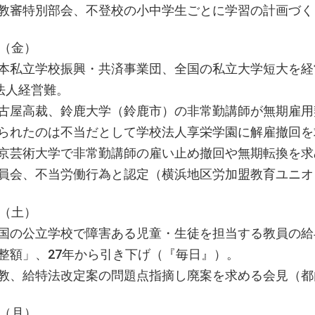
教審特別部会、不登校の小中学生ごとに学習の計画づく
日（金）
本私立学校振興・共済事業団、全国の私立大学短大を経
4法人経営難。
古屋高裁、鈴鹿大学（鈴鹿市）の非常勤講師が無期雇用
られたのは不当だとして学校法人享栄学園に解雇撤回を
京芸術大学で非常勤講師の雇い止め撤回や無期転換を
員会、不当労働行為と認定（横浜地区労加盟教育ユニオ
日（土）
国の公立学校で障害ある児童・生徒を担当する教員の
整額」、27年から引き下げ（『毎日』）。
教、給特法改定案の問題点指摘し廃案を求める会見（都
日（月）