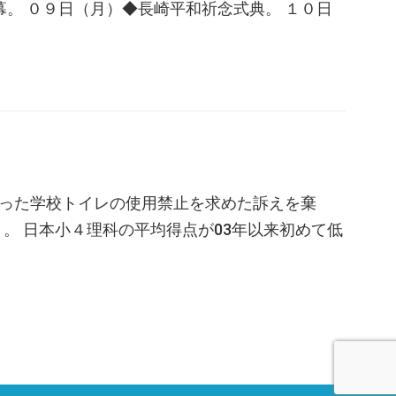
閉幕。 ０９日（月）◆長崎平和祈念式典。 １０日
あった学校トイレの使用禁止を求めた訴えを棄
）。 日本小４理科の平均得点が03年以来初めて低