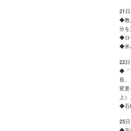
21
◆教
分を
◆ロ
◆米
22
◆「
長、
変更
上）
◆石
25
◆京