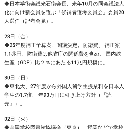
◆日本学術会議光石衛会長、来年10月の同会議法人
化に向け新会員を選ぶ「候補者選考委員会」委員20
人選任（記者会見）。
28日（金）
◆25年度補正予算案、閣議決定。防衛費、 補正案
1.1兆円。防衛費は他省庁の関係費を含め、 国内総
生産（GDP）比２％にあたる11兆円規模に。
30日（日）
◆東北大、27年度から外国人留学生授業料を日本人
学生の1.7倍、 年90万円に引き上げ方針（『読
売』）。
02日（火）
◆全国学校図書館協議会（東京）、授業などで学校