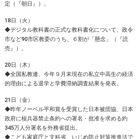
定（『朝日』）。
18日（火）
◆デジタル教科書の正式な教科書化について、政令
市など90市区教委のうち、６割が「懸念」（『読
売』）。
20日（木）
◆全国私教連、今年９月末現在の私立中高生の経済
的理由による退学と学費滞納調査結果を発表。
21日（金）
◆昨年ノーベル平和賞を受賞した日本被団協、日本
政府に核兵器禁止条約への署名・批准を求める約
345万人分署名を外務省提出。
◆こども家庭庁と文科省、いじめ防止対策推進法で