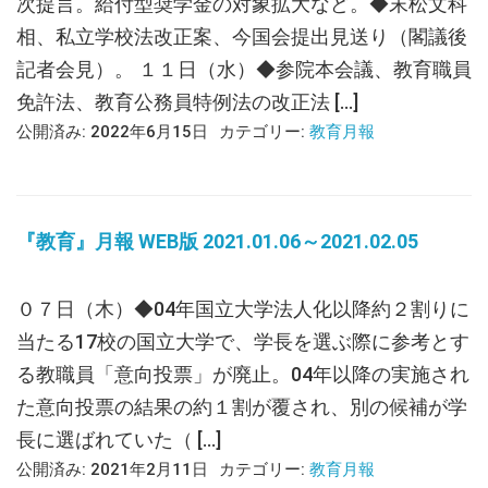
次提言。給付型奨学金の対象拡大など。◆末松文科
相、私立学校法改正案、今国会提出見送り（閣議後
記者会見）。 １１日（水）◆参院本会議、教育職員
免許法、教育公務員特例法の改正法 […]
公開済み: 2022年6月15日
カテゴリー:
教育月報
『教育』月報 WEB版 2021.01.06～2021.02.05
０７日（木）◆04年国立大学法人化以降約２割りに
当たる17校の国立大学で、学長を選ぶ際に参考とす
る教職員「意向投票」が廃止。04年以降の実施され
た意向投票の結果の約１割が覆され、別の候補が学
長に選ばれていた（ […]
公開済み: 2021年2月11日
カテゴリー:
教育月報