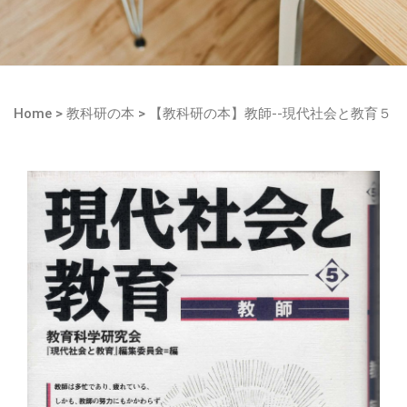
Home
>
教科研の本
>
【教科研の本】教師--現代社会と教育５