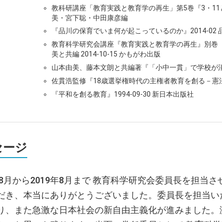
教科研講座「教育実践と教育学の再生」第5巻『3・11と教
美・宮下聡・中田康彦編
『品川の保育でいま何が起こっているのか』2014-02
教育科学研究会講座『教育実践と教育学の再生』別巻
美と共編 2014-10-15 かもがわ出版
山本由美、藤本文朗と共編著『「小中一貫」で学校が消える
佐貫浩監修『18歳選挙権時代の主権者教育を創る－憲法を自
『平和を創る教育』1994-09-30 新日本出版社
セージ
0年8月から2019年8月まで 教育科学研究会委員長を担
だき、本当にありがとうございました。委員長を担当いたし
り、また急激な日本社会の新自由主義化が進みました。