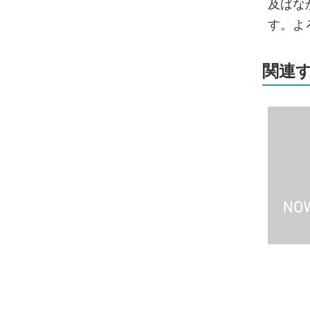
及ばな
す。よ
関連