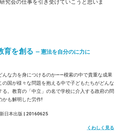
学研究会の仕事を引き受けていこうと思いま
教育を創る
― 憲法を自分のに力に
どんな力を身につけるのか――模索の中で貴重な成果
この国が様々な問題を抱える中で子どもたちがどんな
する。教育の「中立」の名で学校に介入する政府の問
かも解明した労作!
日本出版 | 20160625
くわしく見る