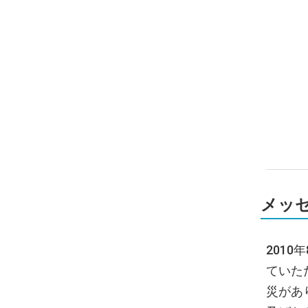
メッ
201
ていた
災があ