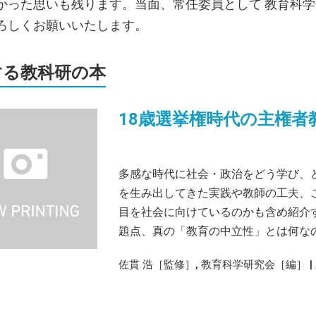
かった思いも残ります。当面、常任委員として 教育科
ろしくお願いいたします。
する教科研の本
18歳選挙権時代の主権者
多感な時代に社会・政治をどう学び、
を生み出してきた実践や教師の工夫、
目を社会に向けているのかも含め紹介
題点、真の「教育の中立性」とは何なの
佐貫 浩［監修］, 教育科学研究会［編］ | 新