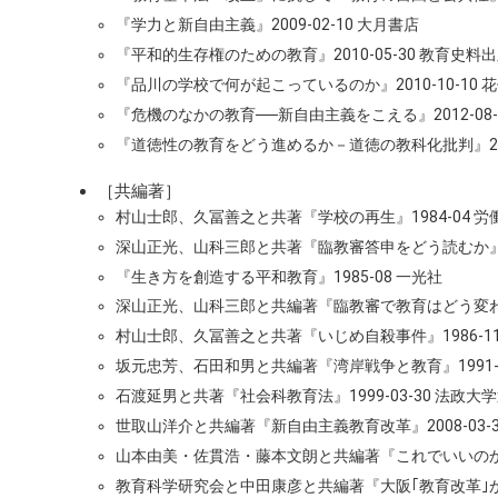
『学力と新自由主義』2009-02-10 大月書店
『平和的生存権のための教育』2010-05-30 教育史料
『品川の学校で何が起こっているのか』2010-10-10 
『危機のなかの教育──新自由主義をこえる』2012-08-
『道徳性の教育をどう進めるか－道徳の教科化批判』2015
［共編著］
村山士郎、久冨善之と共著『学校の再生』1984-04 労
深山正光、山科三郎と共著『臨教審答申をどう読むか』19
『生き方を創造する平和教育』1985-08 一光社
深山正光、山科三郎と共編著『臨教審で教育はどう変わる』
村山士郎、久冨善之と共著『いじめ自殺事件』1986-1
坂元忠芳、石田和男と共編著『湾岸戦争と教育』1991-12-
石渡延男と共著『社会科教育法』1999-03-30 法政大
世取山洋介と共編著『新自由主義教育改革』2008-03-3
山本由美・佐貫浩・藤本文朗と共編著『これでいいのか小中
教育科学研究会と中田康彦と共編著『大阪｢教育改革｣が問う