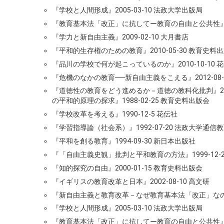
『学校と人間形成』2005-03-10 法政大学出版局
『教育基本法「改正」に抗してー教育の自由と公共性』200
『学力と新自由主義』2009-02-10 大月書店
『平和的生存権のための教育』2010-05-30 教育史料
『品川の学校で何が起こっているのか』2010-10-10 
『危機のなかの教育──新自由主義をこえる』2012-08-
『道徳性の教育をどう進めるか－道徳の教科化批判』2015
の平和的原理の探求』1988-02-25 教育史料出版会
『学校改革を考える』1990-12-5 花伝社
『学習指導論（社会系）』1992-07-20 法政大学通信
『平和を創る教育』1994-09-30 新日本出版社
『「自由主義史観」批判と平和教育の方法』1999-12-
『知的探究の自由』2000-01-15 教育史料出版会
『イギリスの教育改革と日本』2002-08-10 高文研
『新自由主義と教育改革－なぜ教育基本法「改正」なのか』2
『学校と人間形成』2005-03-10 法政大学出版局
『教育基本法「改正」に抗してー教育の自由と公共性』200