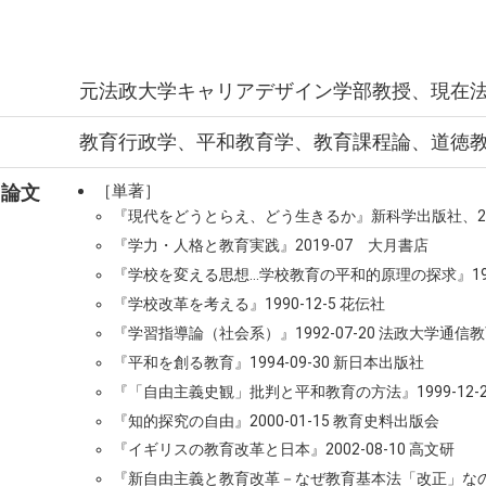
元法政大学キャリアデザイン学部教授、現在法
教育行政学、平和教育学、教育課程論、道徳
・論文
［単著］
『現代をどうとらえ、どう生きるか』新科学出版社、20
『学力・人格と教育実践』2019-07 大月書店
『学校を変える思想…学校教育の平和的原理の探求』1988
『学校改革を考える』1990-12-5 花伝社
『学習指導論（社会系）』1992-07-20 法政大学通信
『平和を創る教育』1994-09-30 新日本出版社
『「自由主義史観」批判と平和教育の方法』1999-12-
『知的探究の自由』2000-01-15 教育史料出版会
『イギリスの教育改革と日本』2002-08-10 高文研
『新自由主義と教育改革－なぜ教育基本法「改正」なのか』2