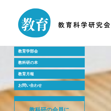
Home
教科研のご紹介
月刊誌『教育』
年次大会
教育学部会
教科研の本
教育月報
お問い合わせ
教科研の会員に