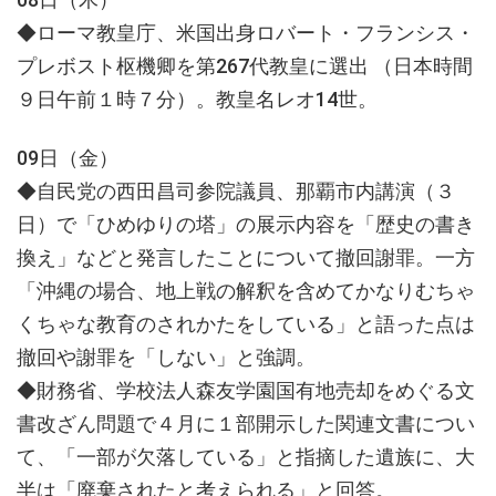
◆ローマ教皇庁、米国出身ロバート・フランシス・
プレボスト枢機卿を第267代教皇に選出 （日本時間
９日午前１時７分）。教皇名レオ14世。
09日（金）
◆自民党の西田昌司参院議員、那覇市内講演（３
日）で「ひめゆりの塔」の展示内容を「歴史の書き
換え」などと発言したことについて撤回謝罪。一方
「沖縄の場合、地上戦の解釈を含めてかなりむちゃ
くちゃな教育のされかたをしている」と語った点は
撤回や謝罪を「しない」と強調。
◆財務省、学校法人森友学園国有地売却をめぐる文
書改ざん問題で４月に１部開示した関連文書につい
て、「一部が欠落している」と指摘した遺族に、大
半は「廃棄されたと考えられる」と回答。