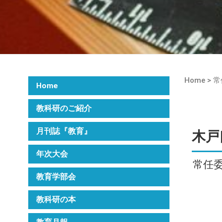
Home
> 
Home
教科研のご紹介
月刊誌『教育』
木戸
年次大会
常任
教育学部会
教科研の本