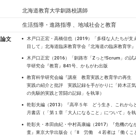
北海道教育大学釧路校講師
生活指導・進路指導 、地域社会と教育
・論文
木戸口正宏・高橋信也（2019）「多様な人たちが
目して」北海道臨床教育学会『北海道の臨床教育学』
木戸口正宏（2016）「釧路市「Zっと!Scrum」の
学研究会『教育』841号、かもがわ出版
教育科学研究会編『講座 教育実践と教育学の再生 
実践の紹介と批評 実践記録を手がかりに「鈴木正気
の先駆的実践と苦闘の記録」を執筆）
乾彰夫編（2013）『高卒５年 どう生き、これか
月書店（「第１章「大人になること」について」を執筆
乾彰夫・本田由紀・中村高康編（2017）『危機のなか
査』東京大学出版会（「II 労働 ４若者は「働く