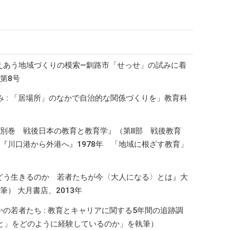
支えあう地域づくりの模索―釧路市「せっせ」の試みに着
第8号
試み : 「居場所」のなかで自治的な関係づくりを」教育科
別巻 戦後日本の教育と教育学』（第II部 戦後教育
『川口港から外港へ』1978年 「地域に根ざす教育」
らどう生きるのか 若者たちが今〈大人になる〉とは』大
） 大月書店、2013年
の若者たち : 教育とキャリアに関する5年間の追跡調
こと」をどのように経験しているのか」を執筆）