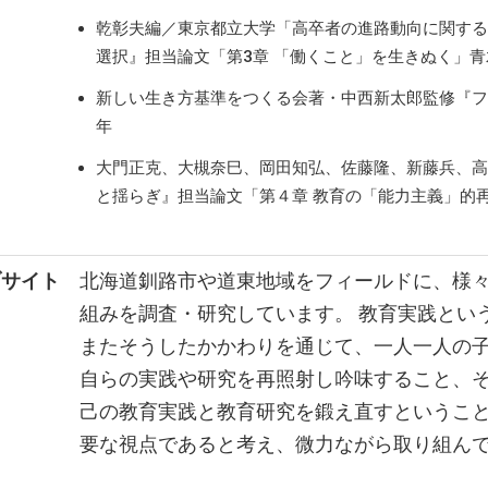
乾彰夫編／東京都立大学「高卒者の進路動向に関する
選択』担当論文「第3章 「働くこと」を生きぬく」青木
新しい生き方基準をつくる会著・中西新太郎監修『フツ
年
大門正克、大槻奈巳、岡田知弘、佐藤隆、新藤兵、高
と揺らぎ』担当論文「第４章 教育の「能力主義」的再
ブサイト
北海道釧路市や道東地域をフィールドに、様
組みを調査・研究しています。 教育実践とい
またそうしたかかわりを通じて、一人一人の
自らの実践や研究を再照射し吟味すること、
己の教育実践と教育研究を鍛え直すというこ
要な視点であると考え、微力ながら取り組ん