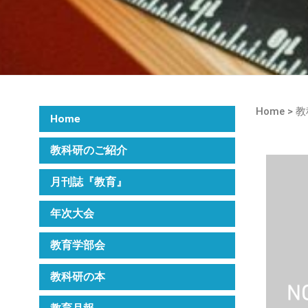
Home
>
教
Home
教科研のご紹介
月刊誌『教育』
年次大会
教育学部会
教科研の本