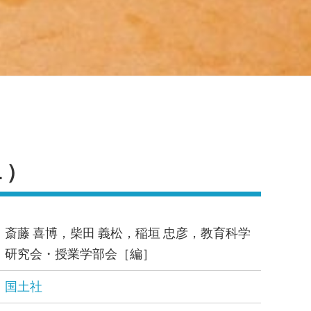
１）
斎藤 喜博，柴田 義松，稲垣 忠彦，教育科学
研究会・授業学部会［編］
国土社