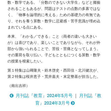
数・数学である。「分数のできない大学生」などと揶揄
されることもあるが、問題はテストの点数の多寡ではな
く、「物事を論理的に考える」ための基礎力の有無であ
り、それを養う算数・数学に忌避感・苦手意識が埋め込
まれている点にある。
本来、「わかる／できる」こと（両者の違いも大きい
が）は喜びであり、楽しいことでありながら、それが外
部から強いられることで、苦役・苦痛となってしまう。
その重荷を取り払い、子どもとともにつくる算数・数学
の授業を模索したい。
第１特集は山𥔎隆夫・鈴木啓史・西田佳・北川健次が、
第２特集は桜井恵子・荒井嘉夫・末定整基が担当した。
（南出吉祥）
月刊誌『教育』2024年5月号
｜
月刊誌『教
育』2024年3月号