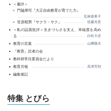
＜書評＞
門脇厚司『大正自由教育が育てた力』
瓦林亜希子
笠原昭男『サクラ・サク』
佐藤光音
＜私の誌面批評＞生きづらさを支え、幸福度を高め
る
白松大史
教育の言葉
山﨑隆夫
『教育』読者の会
教科研常任委員会だより
教育月報
高津芳則
編集後記
特集 とびら