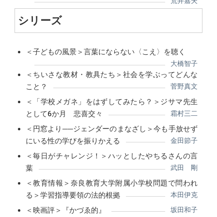
荒井嘉夫
シリーズ
＜子どもの風景＞言葉にならない〈こえ〉を聴く
大橋智子
＜ちいさな教材・教具たち＞社会を学ぶってどんな
こと？
菅野真文
＜「学校メガネ」をはずしてみたら？＞ジサマ先生
として6か月 悲喜交々
霜村三二
＜円窓より──ジェンダーのまなざし＞今も手放せず
にいる性の学びを振りかえる
金田節子
＜毎日がチャレンジ！＞ハッとしたやちるさんの言
葉
武田 剛
＜教育情報＞奈良教育大学附属小学校問題で問われ
る＞学習指導要領の法的根拠
本田伊克
＜映画評＞『かづゑ的』
坂田和子