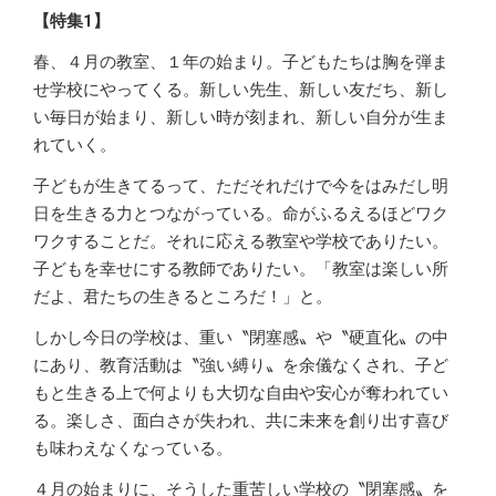
【特集1】
春、４月の教室、１年の始まり。子どもたちは胸を弾ま
せ学校にやってくる。新しい先生、新しい友だち、新し
い毎日が始まり、新しい時が刻まれ、新しい自分が生ま
れていく。
子どもが生きてるって、ただそれだけで今をはみだし明
日を生きる力とつながっている。命がふるえるほどワク
ワクすることだ。それに応える教室や学校でありたい。
子どもを幸せにする教師でありたい。「教室は楽しい所
だよ、君たちの生きるところだ！」と。
しかし今日の学校は、重い〝閉塞感〟や〝硬直化〟の中
にあり、教育活動は〝強い縛り〟を余儀なくされ、子ど
もと生きる上で何よりも大切な自由や安心が奪われてい
る。楽しさ、面白さが失われ、共に未来を創り出す喜び
も味わえなくなっている。
４月の始まりに、そうした重苦しい学校の〝閉塞感〟を