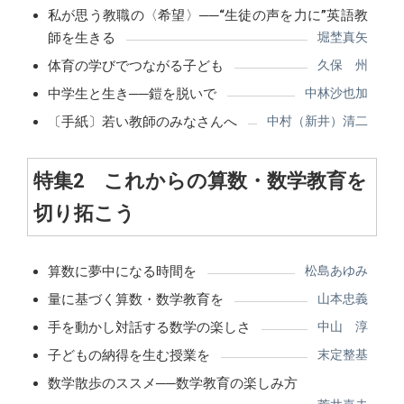
私が思う教職の〈希望〉──“生徒の声を力に”英語教
師を生きる
堀埜真矢
体育の学びでつながる子ども
久保 州
中学生と生き──鎧を脱いで
中林沙也加
〔手紙〕若い教師のみなさんへ
中村（新井）清二
特集2 これからの算数・数学教育を
切り拓こう
算数に夢中になる時間を
松島あゆみ
量に基づく算数・数学教育を
山本忠義
手を動かし対話する数学の楽しさ
中山 淳
子どもの納得を生む授業を
末定整基
数学散歩のススメ──数学教育の楽しみ方