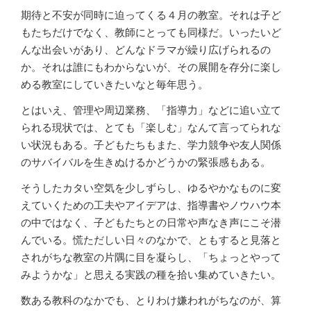
期待と不安が同時に迫ってくる４月の教室。それは子ど
もたちだけでなく、教師にとっても同様だ。いったいど
んな出会いがあり、どんなドラマが繰り広げられるの
か。それは誰にもわからないが、その展開を存分に楽し
める教室にしていきたいなと毎年思う。
とはいえ、管理や周辺業務、「指導力」などに追い立て
られる現状では、とても「楽しむ」なんて言ってられな
い状況もある。子どもたちもまた、学力競争や友人関係
のサバイバルを生きぬけるかどうかの緊張感もある。
そうしたカタい空気を少しずらし、ゆるやかなものに変
えていくための工夫やアイデアは、指導書やノウハウ本
の中ではなく、子どもたちとの日常や声なき声にこそ潜
んでいる。慌ただしい日々のなかで、ともすると見落と
されがちな教室の片隅に目を凝らし、「ちょっとやって
みようかな」と思える実践の種を拾い集めていきたい。
数ある教科のなかでも、とりわけ嫌われがちなのが、算