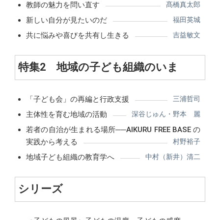
教師の魅力を問い直す
髙橋真太郎
新しい自分が見たいのだ
福田英城
共に悩みや喜びを共有し生きる
吉益敏文
特集2 地域の子ども組織のいま
「子ども会」の再編と行政支援
三浦哲司
主体性を育む地域の活動
深谷じゅん・野本 麗
若者の自治が生まれる場所──AIKURU FREE BASE の
実践から考える
村野裕子
地域子ども組織の教育学へ
中村（新井）清二
シリーズ