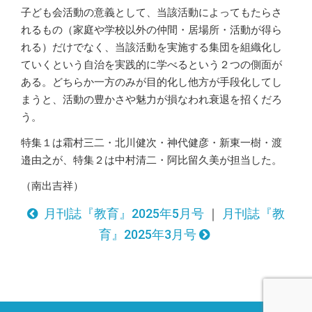
子ども会活動の意義として、当該活動によってもたらさ
れるもの（家庭や学校以外の仲間・居場所・活動が得ら
れる）だけでなく、当該活動を実施する集団を組織化し
ていくという自治を実践的に学べるという２つの側面が
ある。どちらか一方のみが目的化し他方が手段化してし
まうと、活動の豊かさや魅力が損なわれ衰退を招くだろ
う。
特集１は霜村三二・北川健次・神代健彦・新東一樹・渡
邉由之が、特集２は中村清二・阿比留久美が担当した。
（南出吉祥）
月刊誌『教育』2025年5月号
｜
月刊誌『教
育』2025年3月号