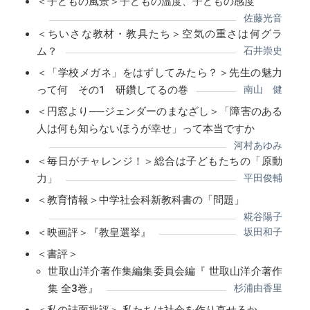
＜子どもの風景＞子どもの温度、子どもの感度
佐藤光音
＜ちいさな教材・教具たち＞空気の重さは何グラ
ム？
石井崇史
＜「学校メガネ」をはずしてみたら？＞先生の魅力
って何 その1 研鑽してるの巻
南山 健
＜円窓より──ジェンダーのまなざし＞「障害のある
人は何も知らないほうが幸せ」って本当ですか
河村あゆみ
＜毎日がチャレンジ！＞総合は子どもたちの「原動
力」
平田俊輔
＜教育情報＞中学社会科新教科書の「問題」
糀谷陽子
＜映画評＞『教皇選挙』
坂田和子
＜書評＞
世取山洋介著作集編集委員会編『 世取山洋介著作
集 全3巻』
杉浦由香里
＜私の誌面批評＞ 私たちは社会を作り直せるか