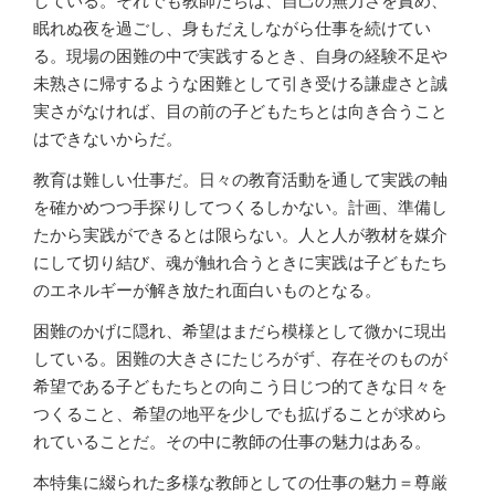
している。それでも教師たちは、自己の無力さを責め、
眠れぬ夜を過ごし、身もだえしながら仕事を続けてい
る。現場の困難の中で実践するとき、自身の経験不足や
未熟さに帰するような困難として引き受ける謙虚さと誠
実さがなければ、目の前の子どもたちとは向き合うこと
はできないからだ。
教育は難しい仕事だ。日々の教育活動を通して実践の軸
を確かめつつ手探りしてつくるしかない。計画、準備し
たから実践ができるとは限らない。人と人が教材を媒介
にして切り結び、魂が触れ合うときに実践は子どもたち
のエネルギーが解き放たれ面白いものとなる。
困難のかげに隠れ、希望はまだら模様として微かに現出
している。困難の大きさにたじろがず、存在そのものが
希望である子どもたちとの向こう日じつ的てきな日々を
つくること、希望の地平を少しでも拡げることが求めら
れていることだ。その中に教師の仕事の魅力はある。
本特集に綴られた多様な教師としての仕事の魅力＝尊厳