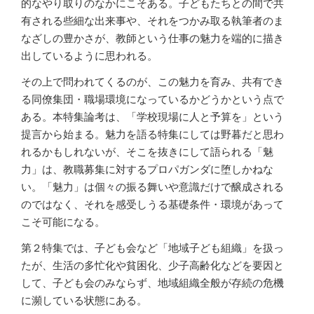
的なやり取りのなかにこそある。子どもたちとの間で共
有される些細な出来事や、それをつかみ取る執筆者のま
なざしの豊かさが、教師という仕事の魅力を端的に描き
出しているように思われる。
その上で問われてくるのが、この魅力を育み、共有でき
る同僚集団・職場環境になっているかどうかという点で
ある。本特集論考は、「学校現場に人と予算を」という
提言から始まる。魅力を語る特集にしては野暮だと思わ
れるかもしれないが、そこを抜きにして語られる「魅
力」は、教職募集に対するプロパガンダに堕しかねな
い。「魅力」は個々の振る舞いや意識だけで醸成される
のではなく、それを感受しうる基礎条件・環境があって
こそ可能になる。
第２特集では、子ども会など「地域子ども組織」を扱っ
たが、生活の多忙化や貧困化、少子高齢化などを要因と
して、子ども会のみならず、地域組織全般が存続の危機
に瀕している状態にある。