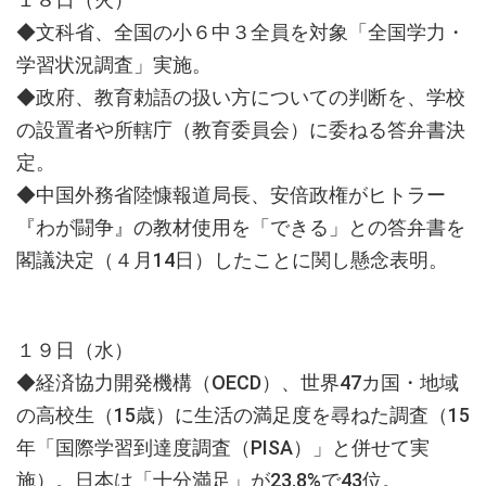
◆文科省、全国の小６中３全員を対象「全国学力・
学習状況調査」実施。
◆政府、教育勅語の扱い方についての判断を、学校
の設置者や所轄庁（教育委員会）に委ねる答弁書決
定。
◆中国外務省陸慷報道局長、安倍政権がヒトラー
『わが闘争』の教材使用を「できる」との答弁書を
閣議決定（４月14日）したことに関し懸念表明。
１９日（水）
◆経済協力開発機構（OECD）、世界47カ国・地域
の高校生（15歳）に生活の満足度を尋ねた調査（15
年「国際学習到達度調査（PISA）」と併せて実
施）。日本は「十分満足」が23.8%で43位。