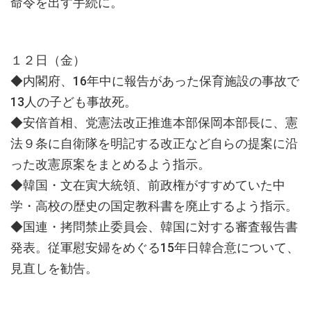
命令を出す手続に。
１２日（金）
◆内閣府、16年中に報告があった保育施設の事故で
13人の子ども事故死。
◆安倍首相、党憲法改正推進本部保岡本部長に、憲
法９条に自衛隊を明記する改正など自らの提案に沿
った改憲原案をまとめるよう指示。
◆韓国・文在寅大統領、前政権がすすめていた中
学・高校の歴史の国定教科書を廃止するよう指示。
◆国連・拷問禁止委員会、韓国に対する審査報告書
発表。従軍慰安婦をめぐる15年日韓合意について、
見直しを勧告。