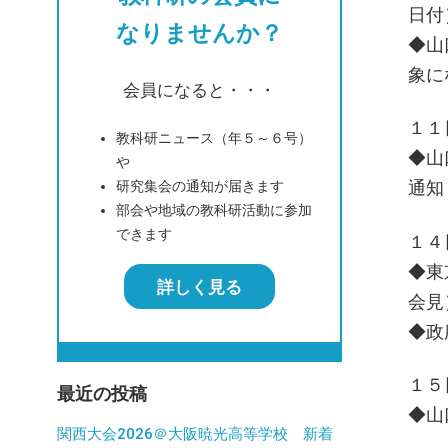
日付
なりませんか？
◆山
象に
会員になると・・・
１１
教科研ニュース（年５～６号）
◆山
や
通知
研究集会の通知が届きます
部会や地域の教科研活動に参加
できます
１４
◆東
詳しく見る
会見
◆政
１５
最近の投稿
◆山
関西大会2026＠大阪暁光高等学校 新着