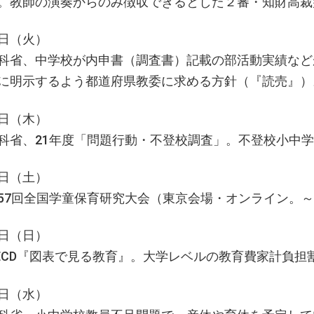
。教師の演奏からのみ徴収できるとした２審・知財高裁
日（火）
科省、中学校が内申書（調査書）記載の部活動実績などか
に明示するよう都道府県教委に求める方針（『読売』）
日（木）
科省、21年度「問題行動・不登校調査」。不登校小中学生
日（土）
57回全国学童保育研究大会（東京会場・オンライン。～
日（日）
ECD『図表で見る教育』。大学レベルの教育費家計負
日（水）