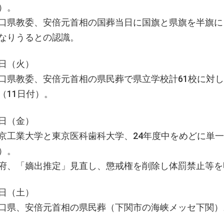
）。
口県教委、安倍元首相の国葬当日に国旗と県旗を半旗に
なりうるとの認識。
日（火）
口県教委、安倍元首相の県民葬で県立学校計61校に対
（11日付）。
日（金）
京工業大学と東京医科歯科大学、24年度中をめどに単
）。
府、「嫡出推定」見直し、懲戒権を削除し体罰禁止等を
日（土）
口県、安倍元首相の県民葬（下関市の海峡メッセ下関）