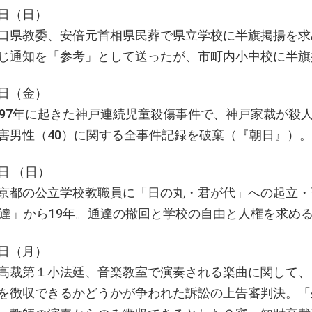
日（日）
口県教委、安倍元首相県民葬で県立学校に半旗掲揚を求
じ通知を「参考」として送ったが、市町内小中校に半
日（金）
997年に起きた神戸連続児童殺傷事件で、神戸家裁が殺
害男性（40）に関する全事件記録を破棄（『朝日』）。
日 （日）
京都の公立学校教職員に「日の丸・君が代」への起立・
通達」から19年。通達の撤回と学校の自由と人権を求め
日（月）
高裁第１小法廷、音楽教室で演奏される楽曲に関して、日
を徴収できるかどうかが争われた訴訟の上告審判決。