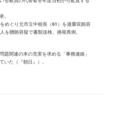
ている教員の代替者を年度当初から配置する
了承。
をめぐり元市立中校長（61）を過重収賄容
人を贈賄容疑で書類送検。摘発異例。
致問題関連の本の充実を求める「事務連絡」
省に依頼していた（『朝日』）。