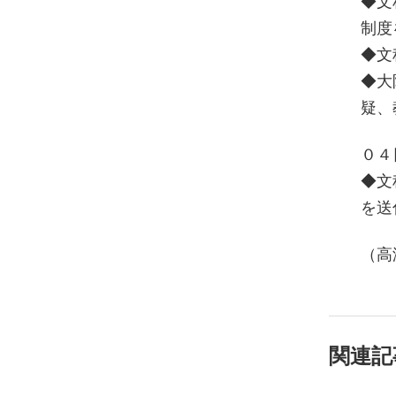
◆文
制度
◆文
◆大
疑、
０４
◆文
を
（高
関連記