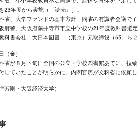
科省、小中学校教員不足問題で、産休や育休を予定し
を23年度から実施（『読売』）。
科省、大学ファンドの基本方針、同省の有識者会議で
阪府警、大阪府藤井寺市市立中学校の21年度教科書選定
教科書会社「大日本図書」（東京）元取締役（65）ら２
日（金）
科省が８月下旬に全国の公立・学校図書館あてに、拉
送付していたことが明らかに。内閣官房が文科
津芳則・大阪経済大学）
事