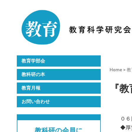
Home
教科研のご紹介
月刊誌『教育』
年次大会
教育学部会
Home
>
教
教科研の本
『教育
教育月報
お問い合わせ
０６
◆厚
教科研の会員に