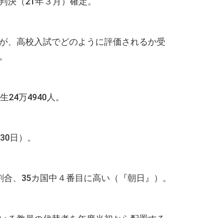
判決（21年３月）確定。
゙、高校入試でどのように評価されるか受
。
24万4940人。
30日）。
担割合、35カ国中４番目に高い（『朝日』）。