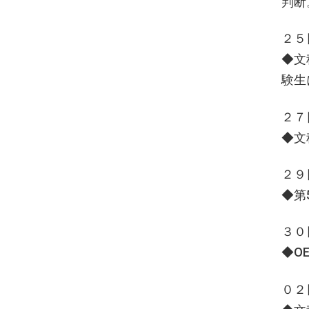
判断
２５
◆文
験生
２７
◆文
２９
◆第
３０
◆O
０２