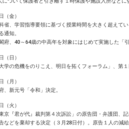
0人について保護者と引き離す１時保護や施設入所などに
日（金）
科省、学習指導要領に基づく授業時間を大きく超えてい
る通知。
閣府、40～64歳の中高年を対象にはじめて実施した「
日（日）
大学の危機をのりこえ、明日を拓くフォーラム」、第１
日（月）
府、新元号「令和」決定。
日（火）
東京『君が代』裁判第４次訴訟」の原告団・弁護団、記
告などを棄却する決定（３月28日付）。原告１人の減給