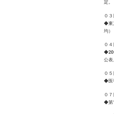
定。
０３
◆東
均）
０４
◆2
公表
０５
◆医
０７
◆第