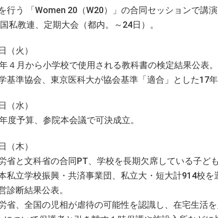
を行う 「Women 20（W20）」の合同セッションで講
 国私教連、定期大会（都内。～24日）。
日（火）
0年４月から小学校で使用される教科書の検定結果公表。
学基準協会、東京医科大が協会基準「適合」とした17
日（水）
9年度予算、参院本会議で可決成立。
日（木）
労省と文科省の合同PT、学校を長期欠席している子ど
本私立学校振興・共済事業団、私立大・短大計914校を運
営診断結果公表。
労省、全国の児相が虐待の可能性を認識し、在宅生活を見