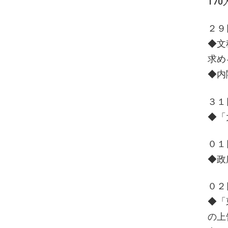
17
２９
◆文
求め
◆内
３１
◆「
０１
◆政
０２
◆「
の上