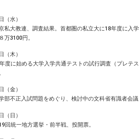
日（水）
京私大教連、調査結果。首都圏の私立大に18年度に入
８万3100円。
日（木）
0年度に始める大学入学共通テストの試行調査（プレテス
。
日（金）
学部不正入試問題をめぐり、検討中の文科省有識者会議
日（日）
19回統一地方選挙・前半戦、投開票。