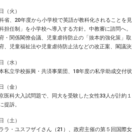
日（火）
科省、20年度から小学校で英語が教科化されることを
科担任制」を小学校へ導入する方針。中教審に諮問へ。
府・関係閣僚会議、児童虐待防止の「抜本的強化策」取
府、児童福祉法や児童虐待防止法などの改正案、閣議決
日（水）
本私立学校振興・共済事業団、18年度の私学助成交付
日（金）
京医科大入試問題で、同大を受験した女性33人が計約１
に提訴。
日（土）
ララ・ユスフザイさん（21）、政府主催の第５回国際女性