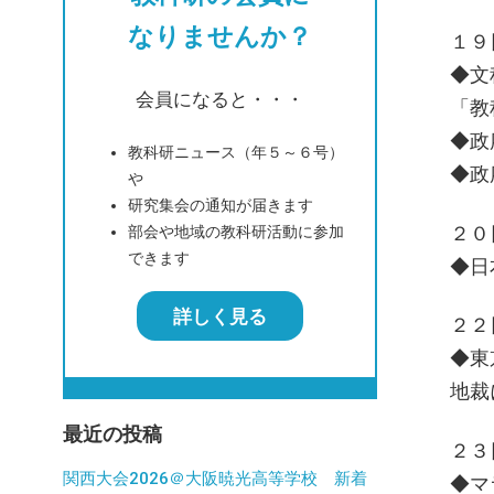
なりませんか？
１９
◆文
会員になると・・・
「教
◆政
教科研ニュース（年５～６号）
◆政
や
研究集会の通知が届きます
２０
部会や地域の教科研活動に参加
できます
◆日
詳しく見る
２２
◆東
地裁
最近の投稿
２３
関西大会2026＠大阪暁光高等学校 新着
◆マ