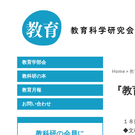
Home
教科研のご紹介
月刊誌『教育』
年次大会
教育学部会
Home
>
教
教科研の本
『教育
教育月報
お問い合わせ
１８
◆文
教科研の会員に