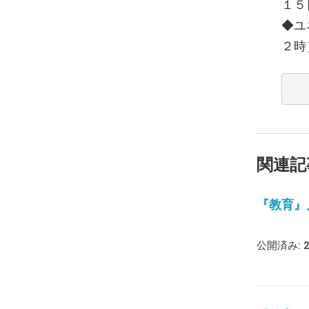
１５
◆ユ
２時
関連記
『教育』月報
公開済み: 