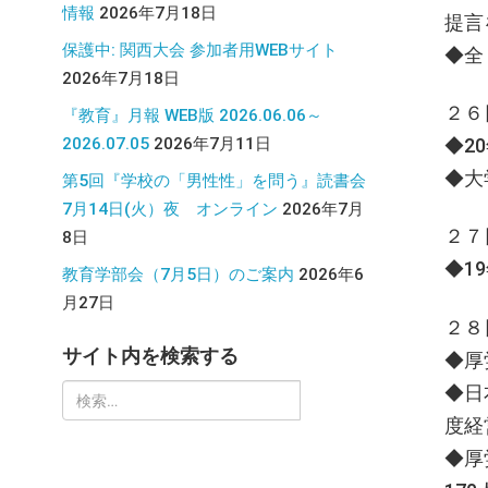
情報
2026年7月18日
提言
保護中: 関西大会 参加者用WEBサイト
◆全
2026年7月18日
２６
『教育』月報 WEB版 2026.06.06～
2026.07.05
2026年7月11日
◆2
◆大
第5回『学校の「男性性」を問う』読書会
7月14日(火）夜 オンライン
2026年7月
２７
8日
◆1
教育学部会（7月5日）のご案内
2026年6
月27日
２８
サイト内を検索する
◆厚
◆日
検
度経
索:
◆厚