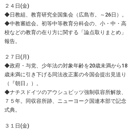
２４日(金)
◆日教組、教育研究全国集会（広島市。～26日）。
◆中教審総会。初等中等教育分科会の、小・中・高
校などの教育の在り方に関する「論点取りまとめ」
報告。
２７日(月)
◆政府・与党、少年法の対象年齢を20歳未満から18
歳未満に引き下げる同法改正案の今国会提出見送り
（『朝日』）。
◆ナチスドイツのアウシュビッツ強制収容所解放、
７５年。同収容所跡、ニューヨーク国連本部で記念
式典。
３１日(金)