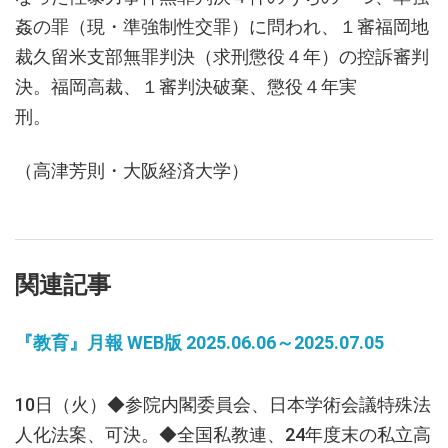
姦の罪（現・準強制性交罪）に問われ、１審福岡地
裁久留米支部無罪判決（求刑懲役４年）の控訴審判
決。福岡高裁、１審判決破棄、懲役４年実
刑。
（高津芳則・大阪経済大学）
関連記事
『教育』月報 WEB版 2025.06.06～2025.07.05
10日（火）◆参院内閣委員会、日本学術会議特殊法
人化法案、可決。◆全国私教連、24年度末の私立高