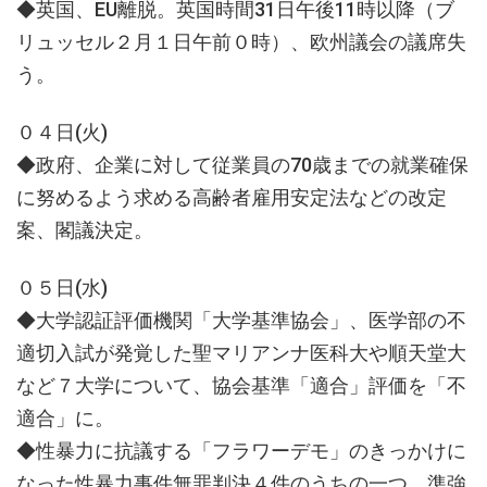
◆英国、EU離脱。英国時間31日午後11時以降（ブ
リュッセル２月１日午前０時）、欧州議会の議席失
う。
０４日(火)
◆政府、企業に対して従業員の70歳までの就業確保
に努めるよう求める高齢者雇用安定法などの改定
案、閣議決定。
０５日(水)
◆大学認証評価機関「大学基準協会」、医学部の不
適切入試が発覚した聖マリアンナ医科大や順天堂大
など７大学について、協会基準「適合」評価を「不
適合」に。
◆性暴力に抗議する「フラワーデモ」のきっかけに
なった性暴力事件無罪判決４件のうちの一つ、準強