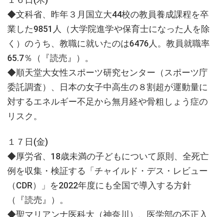
◆文科省、昨年３月国立大44校の教員養成課程を卒
業した9851人（大学院進学や保育士になった人を除
く）のうち、教職に就いたのは6476人。教員就職率
65.7％（『読売』）。
◆順天堂大女性スポーツ研究センター（スポーツ庁
委託調査）、日本の女子中高生の８割超が運動量に
対するエネルギー不足から無月経や骨粗しょう症の
リスク。
１７日(金)
◆厚労省、18歳未満の子どもについて原則、全死亡
例を収集・検証する「チャイルド・デス・レビュー
（CDR）」を2022年度にも全国で導入する方針
（『読売』）。
◆聖マリアンナ医科大（神奈川）、医学部の不正入