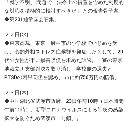
「就学不明」 問題で「法令上の措置を含めた制度的
な対応を積極的に検討すべきだ」 との報告骨子案。
◆第201通常国会召集。
２２日(水)
◆東京高裁、東京・府中市の小学校でいじめを受
け、心的外相ストレス症候群を発症したとして、20
代の女性が市に損害賠償を求めた訴訟。一審の東京
地裁立川支部判決を取り消し、学校側の過失と
PTSDの因果関係を認め、 市に約756万円の賠償。
２３日(木)
◆中国湖北省武漢市政府、23日午前10時（日本時間
午前11時）、新型コロナウイルスによる肺炎の感染
拡大を防ぐため武漢市「封鎖」。