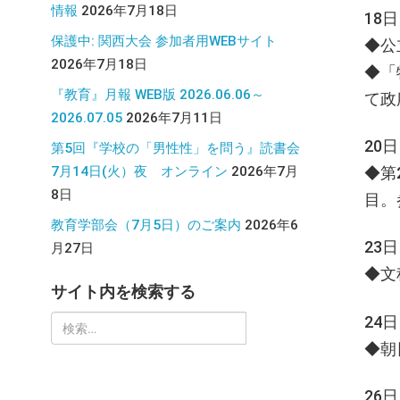
情報
2026年7月18日
18
保護中: 関西大会 参加者用WEBサイト
◆公
2026年7月18日
◆「
『教育』月報 WEB版 2026.06.06～
て政
2026.07.05
2026年7月11日
20
第5回『学校の「男性性」を問う』読書会
7月14日(火）夜 オンライン
2026年7月
◆第
8日
目。
教育学部会（7月5日）のご案内
2026年6
23
月27日
◆文
サイト内を検索する
24
検
◆朝
索:
26