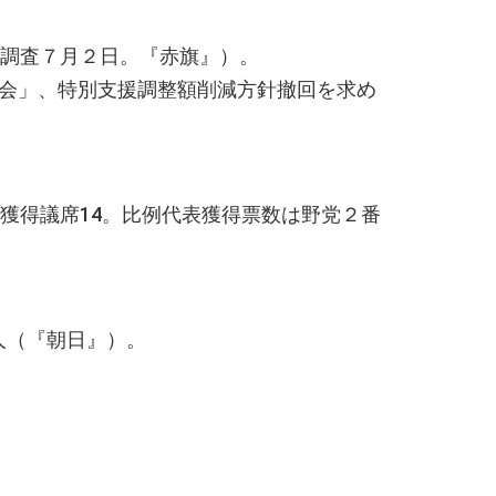
省調査７月２日。『赤旗』）。
会」、特別支援調整額削減方針撤回を求め
獲得議席14。比例代表獲得票数は野党２番
6人（『朝日』）。