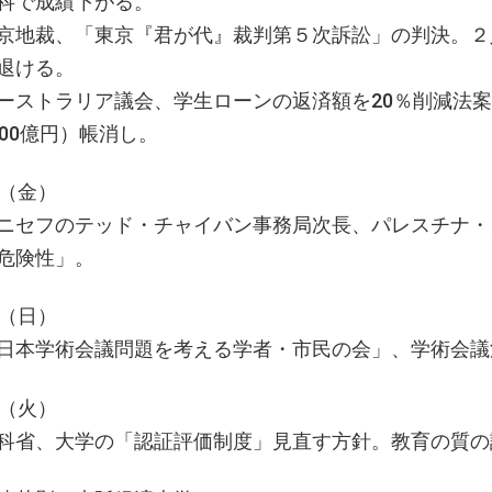
科で成績下がる。
京地裁、「東京『君が代』裁判第５次訴訟」の判決。２
退ける。
ーストラリア議会、学生ローンの返済額を20％削減法案可
400億円）帳消し。
日（金）
ニセフのテッド・チャイバン事務局次長、パレスチナ・
危険性」。
日（日）
日本学術会議問題を考える学者・市民の会」、学術会議
日（火）
科省、大学の「認証評価制度」見直す方針。教育の質の