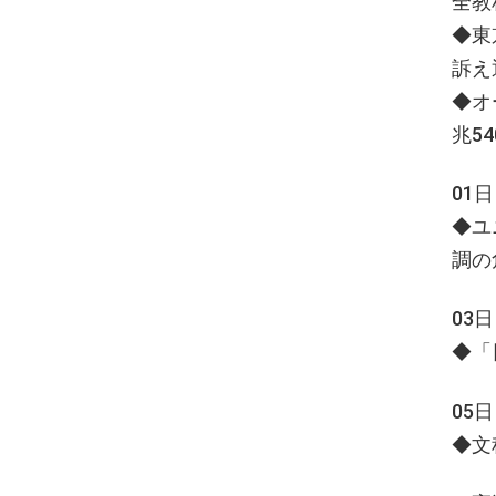
全教
◆東
訴え
◆オ
兆5
01
◆ユ
調の
03
◆「
05
◆文