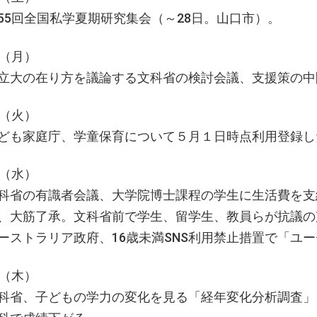
55回全国私学夏期研究集会（～28日。山口市）。
日（月）
立大の在り方を議論する文科省の検討会議、支援策の中
日（火）
ども家庭庁、学童保育について５月１日時点利用登録した児
日（水）
科省の有識者会議、大学院博士課程の学生に生活費を支
、大筋了承。文科省前で学生、留学生、教員らが抗議の
ーストラリア政府、16歳未満SNS利用禁止措置で「ユ
日（木）
科省、子どもの学力の変化を見る「経年変化分析調査」（