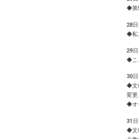
◆第
28
◆私
29
◆こ
30
◆文
変更
◆オ
31
◆文