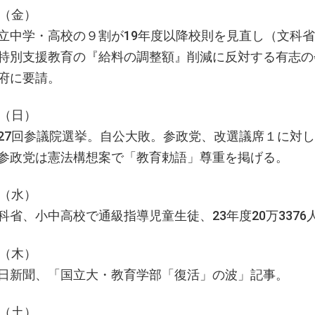
日（金）
立中学・高校の９割が19年度以降校則を見直し（文科
特別支援教育の『給料の調整額』削減に反対する有志の
府に要請。
日（日）
27回参議院選挙。自公大敗。参政党、改選議席１に対し
参政党は憲法構想案で「教育勅語」尊重を掲げる。
日（水）
科省、小中高校で通級指導児童生徒、23年度20万337
日（木）
日新聞、「国立大・教育学部「復活」の波」記事。
日（土）