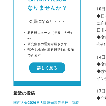
なりませんか？
10
◆日
会員になると・・・
に向
日非
教科研ニュース（年５～６号）
◆文
や
令都
研究集会の通知が届きます
部会や地域の教科研活動に参加
できます
14
◆文
詳しく見る
◆欧
イン
17
最近の投稿
◆全
関西大会2026＠大阪暁光高等学校 新着