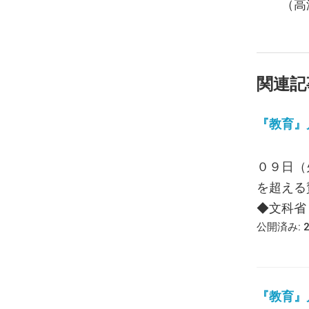
（高
関連記
『教育』月報
０９日（
を超える
◆文科省 [
公開済み: 
『教育』月報