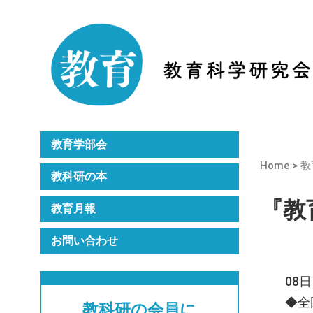
Home
教科研のご紹介
月刊誌『教育』
年次大会
教育学部会
Home
>
教
教科研の本
『教育
教育月報
お問い合わせ
08
◆全
教科研の会員に