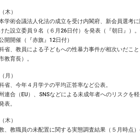
日（木）
本学術会議法人化法の成立を受け内閣府、新会員選考に
けた設立委員９名（６月26日付）を発表（『朝日』）。
公開開催（『赤旗』12日付）
科省、教員による子どもへの性暴力事件が相次いだこと
市教育長）。
日（月）
科省、今年４月学テの平均正答率など公表。
州連合（EU）、SNSなどによる未成年者へのリスクを
発表。
日（木）
教、教職員の未配置に関する実態調査結果（５月時点）