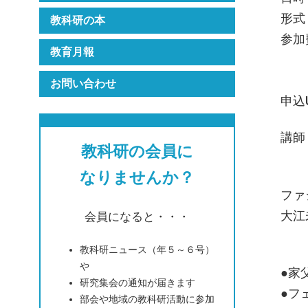
形式
教科研の本
参加
教育月報
非
学
お問い合わせ
申込
講師
教科研の会員に
著書
なりませんか？
ファ
大江
会員になると・・・
教科研ニュース（年５～６号）
や
●家
研究集会の通知が届きます
●フ
部会や地域の教科研活動に参加