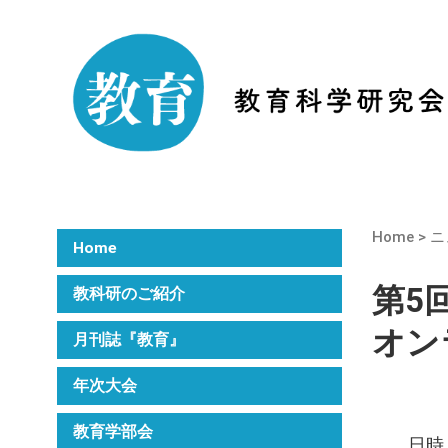
Home
>
ニ
Home
第5
教科研のご紹介
オン
月刊誌『教育』
年次大会
教育学部会
日時