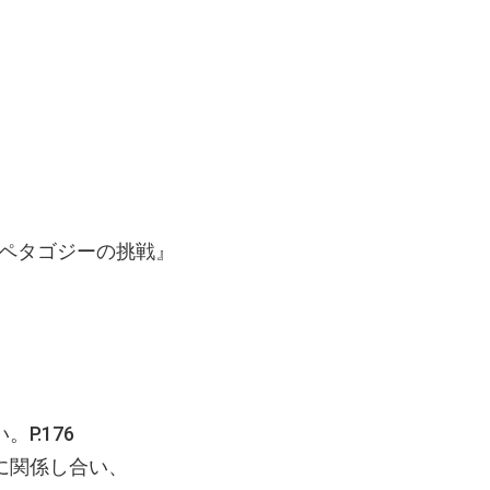
ペタゴジーの挑戦』
P.176
に関係し合い、