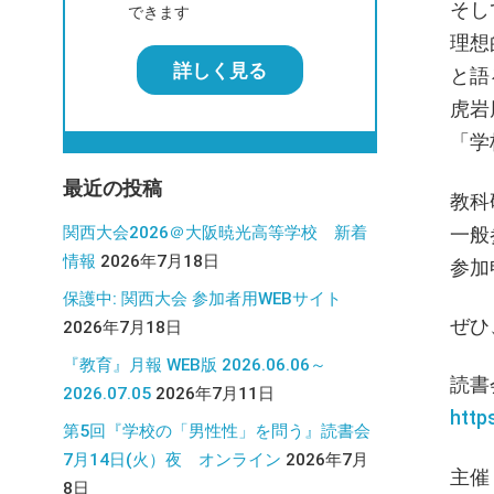
そし
できます
理想
詳しく見る
と語
虎岩
「学
最近の投稿
教科
一般
関西大会2026＠大阪暁光高等学校 新着
情報
2026年7月18日
参加
保護中: 関西大会 参加者用WEBサイト
ぜひ
2026年7月18日
『教育』月報 WEB版 2026.06.06～
読書
2026.07.05
2026年7月11日
http
第5回『学校の「男性性」を問う』読書会
7月14日(火）夜 オンライン
2026年7月
主催
8日