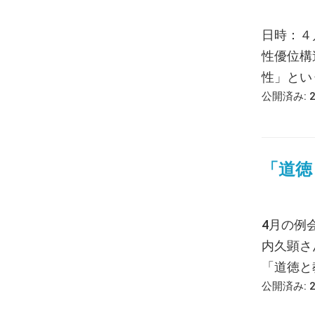
日時：４
性優位構
性」という
公開済み: 
「道徳
4月の例
内久顕さ
「道徳と教
公開済み: 