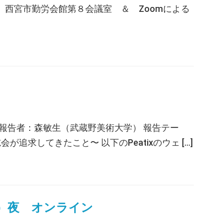
西宮市勤労会館第８会議室 ＆ Zoomによる
ン 報告者：森敏生（武蔵野美術大学） 報告テー
求してきたこと〜 以下のPeatixのウェ […]
日）夜 オンライン