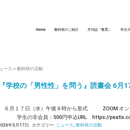
Home
教科研のご紹介
月刊誌『教育』
年次
ュース
>
教科研の活動
『学校の「男性性」を問う』読書会 6月1
６月１７日（水）午後８時から形式 ZOOM オ
 学生の非会員：500円申込URL https://peatix.com/e
2026年5月17日
カテゴリー:
ニュース
,
教科研の活動