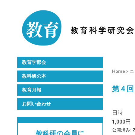
Home
教科研のご紹介
月刊誌『教育』
年次大会
教育学部会
Home
>
ニ
教科研の本
第４回
教育月報
お問い合わせ
日時 
1,000円
公開済み: 
教科研の会員に