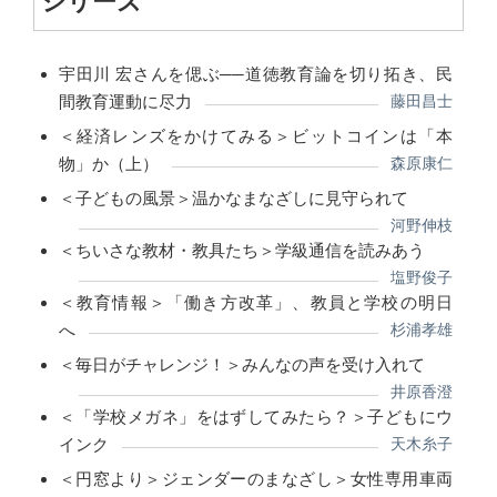
シリーズ
宇田川 宏さんを偲ぶ──道徳教育論を切り拓き、民
間教育運動に尽力
藤田昌士
＜経済レンズをかけてみる＞ビットコインは「本
物」か（上）
森原康仁
＜子どもの風景＞温かなまなざしに見守られて
河野伸枝
＜ちいさな教材・教具たち＞学級通信を読みあう
塩野俊子
＜教育情報＞「働き方改革」、教員と学校の明日
へ
杉浦孝雄
＜毎日がチャレンジ！＞みんなの声を受け入れて
井原香澄
＜「学校メガネ」をはずしてみたら？＞子どもにウ
インク
天木糸子
＜円窓より＞ジェンダーのまなざし＞女性専用車両