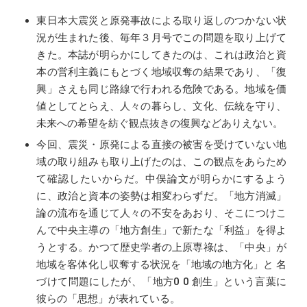
東日本大震災と原発事故による取り返しのつかない状
況が生まれた後、毎年３月号でこの問題を取り上げて
きた。本誌が明らかにしてきたのは、これは政治と資
本の営利主義にもとづく地域収奪の結果であり、「復
興」さえも同じ路線で行われる危険である。地域を価
値としてとらえ、人々の暮らし、文化、伝統を守り、
未来への希望を紡ぐ観点抜きの復興などありえない。
今回、震災・原発による直接の被害を受けていない地
域の取り組みも取り上げたのは、この観点をあらため
て確認したいからだ。中俣論文が明らかにするよう
に、政治と資本の姿勢は相変わらずだ。「地方消滅」
論の流布を通じて人々の不安をあおり、そこにつけこ
んで中央主導の「地方創生」で新たな「利益」を得よ
うとする。かつて歴史学者の上原専祿は、「中央」が
地域を客体化し収奪する状況を「地域の地方化」と 名
づけて問題にしたが、「地方0 0 創生」という言葉に
彼らの「思想」が表れている。