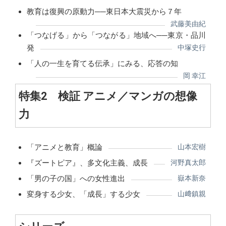
教育は復興の原動力──東日本大震災から７年
武藤美由紀
「つなげる」から「つながる」地域へ──東京・品川
発
中塚史行
「人の一生を育てる伝承」にみる、応答の知
岡 幸江
特集2 検証 アニメ／マンガの想像
力
「アニメと教育」概論
山本宏樹
『ズートピア』、多文化主義、成長
河野真太郎
「男の子の国」への女性進出
嶽本新奈
変身する少女、「成長」する少女
山﨑鎮親