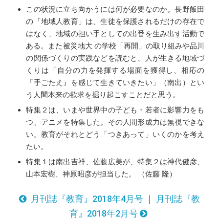
この状況に立ち向かうには何が必要なのか。長野飯田
の「地域人教育」は、生徒を保護されるだけの存在で
はなく、地域の担い手としての出番を生み出す活動で
ある。また被災地大 の学校「再開」の取り組みや品川
の関係づくりの実践などを読むと、人が生きる地域づ
くりは「自分の力を発揮する場面を獲得し、相応の
『手ごたえ』を感じて生きていきたい」（南出）とい
う人間本来の欲求を掘り起こすことだと思う。
特集２は、いまや世界中の子ども・若者に影響力をも
つ、アニメを特集した。その人間形成力は無視できな
い。教育がそれとどう「つきあって」いくのかを考え
たい。
特集１は南出吉祥、佐藤広美が、特集２は神代健彦、
山本宏樹、神原昭彦が担当した。 （佐藤 隆）
月刊誌『教育』2018年4月号
｜
月刊誌『教
育』2018年2月号