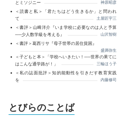
とミソジニー
神原昭彦
＜読書と私＞「君たちはどう生きるか」と問われ
て
土屋匠宇三
＜書評＞山﨑洋介『いま学校に必要なのは人と予算
──少人数学級を考える』
山沢智樹
＜書評＞葛西リサ『母子世帯の居住貧困』
盛満弥生
＜子どもと本＞「学校へいきたい！──世界の果てに
はこんな通学路が！」
三輪ほう子
＜私の誌面批評＞知的能動性を引きだす教育実践
を
内藤修司
とびらのことば