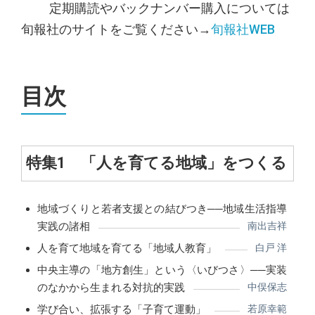
定期購読やバックナンバー購入については
旬報社のサイトをご覧ください→
旬報社WEB
目次
特集1 「人を育てる地域」をつくる
地域づくりと若者支援との結びつき──地域生活指導
実践の諸相
南出吉祥
人を育て地域を育てる「地域人教育」
白戸 洋
中央主導の「地方創生」という〈いびつさ〉──実装
のなかから生まれる対抗的実践
中俣保志
学び合い、拡張する「子育て運動」
若原幸範