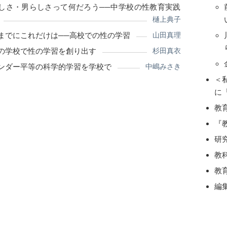
しさ・男らしさって何だろう──中学校の性教育実践
樋上典子
までにこれだけは──高校での性の学習
山田真理
の学校で性の学習を創り出す
杉田真衣
ンダー平等の科学的学習を学校で
中嶋みさき
＜
に
教
『
研
教
教
編