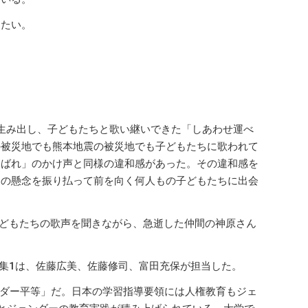
したい。
生み出し、子どもたちと歌い継いできた「しあわせ運べ
の被災地でも熊本地震の被災地でも子どもたちに歌われて
んばれ」のかけ声と同様の違和感があった。その違和感を
なの懸念を振り払って前を向く何人もの子どもたちに出会
子どもたちの歌声を聞きながら、急逝した仲間の神原さん
特集1は、佐藤広美、佐藤修司、富田充保が担当した。
ジェンダー平等」だ。日本の学習指導要領には人権教育もジェ