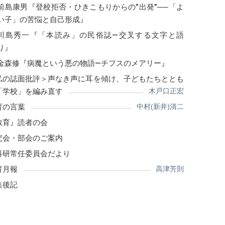
前島康男『登校拒否・ひきこもりからの”出発”──「よ
い子」の苦悩と自己形成』
川島秀一『「本読み」の民俗誌―交叉する文字と語
り』
金森修『病魔という悪の物語―チフスのメアリー』
私の誌面批評＞声なき声に耳を傾け、子どもたちととも
「学校」を編み直す
木戸口正宏
育の言葉
中村(新井)清二
教育』読者の会
究会・部会のご案内
科研常任委員会だより
育月報
高津芳則
集後記