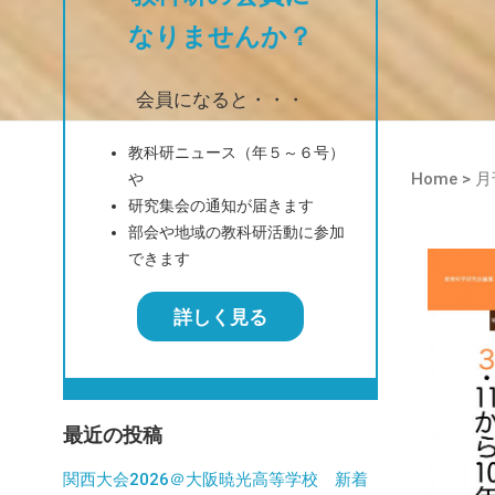
なりませんか？
会員になると・・・
教科研ニュース（年５～６号）
Home
>
月
や
研究集会の通知が届きます
部会や地域の教科研活動に参加
できます
詳しく見る
最近の投稿
関西大会2026＠大阪暁光高等学校 新着