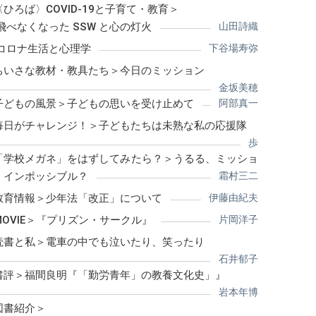
〈ひろば〉COVID-19と子育て・教育＞
飛べなくなった SSW と心の灯火
山田詩織
コロナ生活と心理学
下谷場寿弥
ちいさな教材・教具たち＞今日のミッション
金坂美穂
子どもの風景＞子どもの思いを受け止めて
阿部真一
毎日がチャレンジ！＞子どもたちは未熟な私の応援隊
歩
「学校メガネ」をはずしてみたら？＞うるる、ミッショ
・インポッシブル？
霜村三二
教育情報＞少年法「改正」について
伊藤由紀夫
MOVIE＞『プリズン・サークル』
片岡洋子
読書と私＞電車の中でも泣いたり、笑ったり
石井郁子
書評＞福間良明『「勤労青年」の教養文化史」』
岩本年博
図書紹介＞