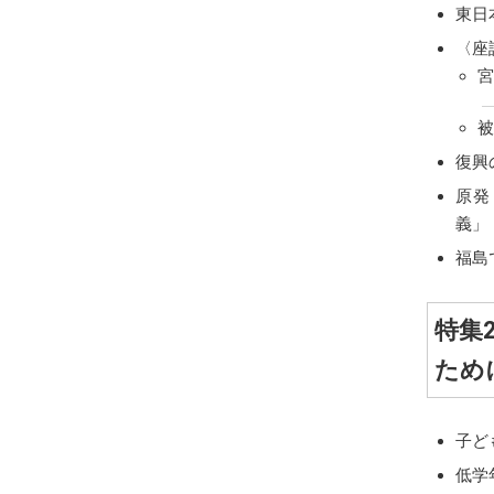
東日
〈座
宮
被
復興
原発
義」
福島
特集
ため
子ど
低学