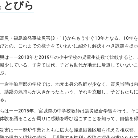
 とびら
】
震災・福島原発事故災害(3・11)からもうすぐ10年となる。10
びとの、これまでの様子をていねいに紹介し解決すべき課題を提
興はーー2010年と2019年の小中学校の児童生徒数で比較すると
%減少している。子育て世代、子ども世代が地元に帰還していない
ぶ。
ー岩手沿岸部の学校では、地元出身の教師が少なく、震災当時は
、躊躇の気持ちが大きかったという。それを克服し、子どもたち
る。
ちはーー2015年、宮城県の中学校教師は震災総合学習を行う。
体験を語ることが周りに感動を呼び起こすことを知って、自信を
災害はーー廃炉作業とともに広大な帰還困難区域を抱える相双郡
難の理由と現状の苦悩、「避難する権利」保障の深化が求められ