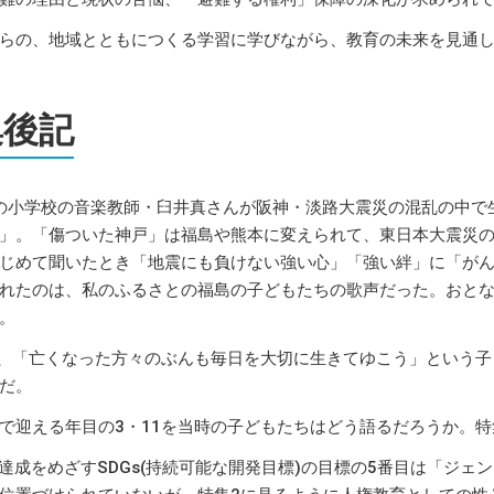
らの、地域とともにつくる学習に学びながら、教育の未来を見通
集後記
の小学校の音楽教師・臼井真さんが阪神・淡路大震災の混乱の中で
」。「傷ついた神戸」は福島や熊本に変えられて、東日本大震災
じめて聞いたとき「地震にも負けない強い心」「強い絆」に「が
れたのは、私のふるさとの福島の子どもたちの歌声だった。おと
。
日、「亡くなった方々のぶんも毎日を大切に生きてゆこう」という
だ。
で迎える年目の3・11を当時の子どもたちはどう語るだろうか。
0年達成をめざすSDGs(持続可能な開発目標)の目標の5番目は「