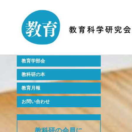
Home
教科研のご紹介
月刊誌『教育』
年次大会
教育学部会
教科研の本
教育月報
お問い合わせ
教科研の会員に