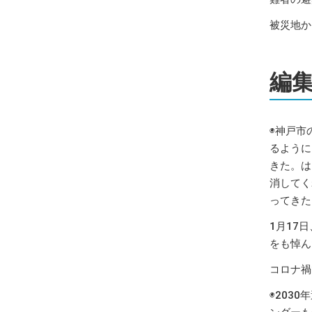
被災地か
編
◉神戸市
るように
きた。は
消してく
ってきた
1月17
をも悼ん
コロナ禍
◉203