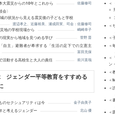
本大震災からの10年とこれから
佐藤修司
＜
談会〉
城の状況から見える震災後の子どもと学校
渡辺孝之、近藤裕美、瀬成田実、司会：佐藤修司
＜
災地の学校現場から
嶋崎幸子
の現実から地域を見つめる学び
菅野 晋
＜
「自主」避難者が希求する「生活の足下での立憲主
＜
富田充保
＜
で活動する高校生と大人の責任
前川直哉
ン
＜
2 ジェンダー平等教育をすすめる
＜
に
＜
＜
ものセクシュアリティは今
金子由美子
年と考えるジェンダー
北山 優
＜