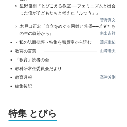
星野俊樹『とびこえる教室──フェミニズムと出会
った僕が子どもたちと考えた「ふつう」』
菅野真文
木戸口正宏『自立をめぐる困難と希望──若者たち
の生の軌跡から』
南出吉祥
＜私の誌面批評＞特集を職員室から読む
國貞圭佑
教育の言葉
山﨑隆夫
『教育』読者の会
教科研常任委員会だより
教育月報
高津芳則
編集後記
特集 とびら