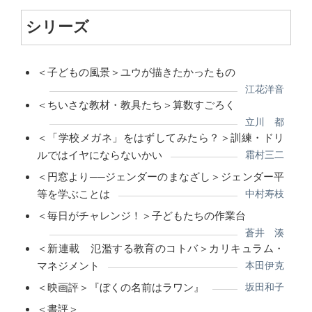
シリーズ
＜子どもの風景＞ユウが描きたかったもの
江花洋音
＜ちいさな教材・教具たち＞算数すごろく
立川 都
＜「学校メガネ」をはずしてみたら？＞訓練・ドリ
ルではイヤにならないかい
霜村三二
＜円窓より──ジェンダーのまなざし＞ジェンダー平
等を学ぶことは
中村寿枝
＜毎日がチャレンジ！＞子どもたちの作業台
蒼井 湊
＜新連載 氾濫する教育のコトバ＞カリキュラム・
マネジメント
本田伊克
＜映画評＞『ぼくの名前はラワン』
坂田和子
＜書評＞