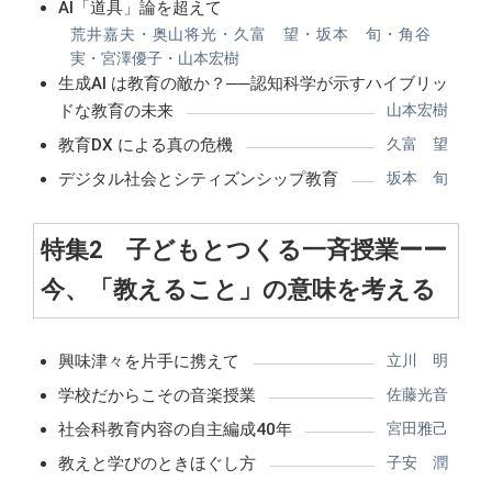
AI「道具」論を超えて
荒井嘉夫・奥山将光・久富 望・坂本 旬・角谷
実・宮澤優子・山本宏樹
生成AI は教育の敵か？──認知科学が示すハイブリッ
ドな教育の未来
山本宏樹
教育DX による真の危機
久富 望
デジタル社会とシティズンシップ教育
坂本 旬
特集2 子どもとつくる一斉授業ーー
今、「教えること」の意味を考える
興味津々を片手に携えて
立川 明
学校だからこその音楽授業
佐藤光音
社会科教育内容の自主編成40年
宮田雅己
教えと学びのときほぐし方
子安 潤