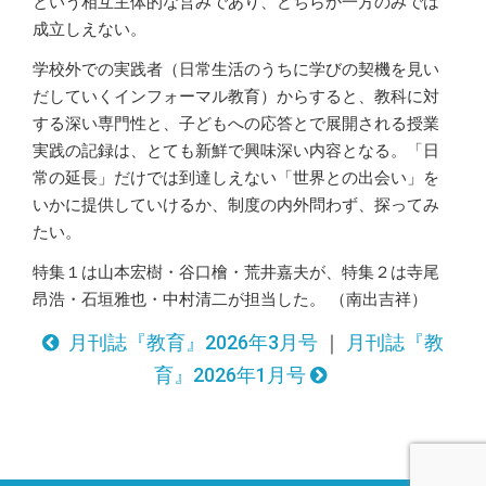
という相互主体的な営みであり、どちらか一方のみでは
成立しえない。
学校外での実践者（日常生活のうちに学びの契機を見い
だしていくインフォーマル教育）からすると、教科に対
する深い専門性と、子どもへの応答とで展開される授業
実践の記録は、とても新鮮で興味深い内容となる。「日
常の延長」だけでは到達しえない「世界との出会い」を
いかに提供していけるか、制度の内外問わず、探ってみ
たい。
特集１は山本宏樹・谷口檜・荒井嘉夫が、特集２は寺尾
昂浩・石垣雅也・中村清二が担当した。 （南出吉祥）
月刊誌『教育』2026年3月号
｜
月刊誌『教
育』2026年1月号