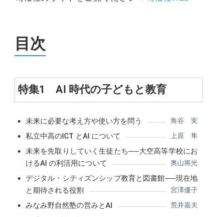
目次
特集1 AI 時代の子どもと教育
未来に必要な考え方や使い方を問う
角谷 実
私立中高のICT とAI について
上原 隼
未来を先取りしていく生徒たち──大空高等学校にお
けるAI の利活用について
奥山将光
デジタル・シティズンシップ教育と図書館──現在地
と期待される役割
宮澤優子
みなみ野自然塾の営みとAI
荒井嘉夫