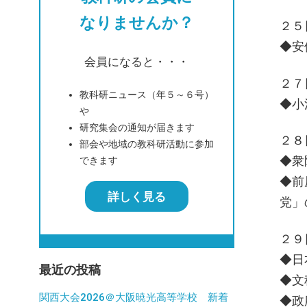
なりませんか？
２５
◆安
会員になると・・・
２７
教科研ニュース（年５～６号）
◆小
や
研究集会の通知が届きます
２８
部会や地域の教科研活動に参加
◆衆
できます
◆前
詳しく見る
党」
２９
◆日
最近の投稿
◆文
関西大会2026＠大阪暁光高等学校 新着
◆政