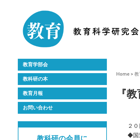
Home
教科研のご紹介
月刊誌『教育』
年次大会
教育学部会
Home
>
教
教科研の本
『教育
教育月報
お問い合わせ
２０
◆国
教科研の会員に