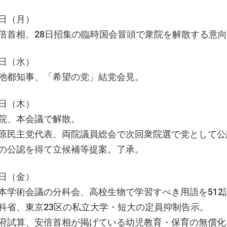
日（月）
倍首相、28日招集の臨時国会冒頭で衆院を解散する意
日（水）
池都知事、「希望の党」結党会見。
日（木）
院、本会議で解散。
原民主党代表、両院議員総会で次回衆院選で党として公
の公認を得て立候補等提案。了承。
日（金）
本学術会議の分科会、高校生物で学習すべき用語を512
科省、東京23区の私立大学・短大の定員抑制告示。
府試算、安倍首相が掲げている幼児教育・保育の無償化に