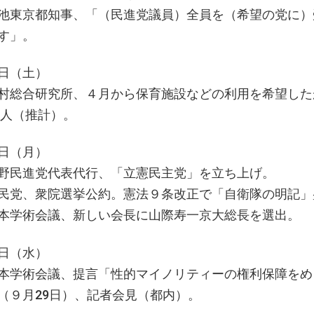
池東京都知事、「（民進党議員）全員を（希望の党に）
す」。
日（土）
村総合研究所、４月から保育施設などの利用を希望した
00人（推計）。
日（月）
野民進党代表代行、「立憲民主党」を立ち上げ。
民党、衆院選挙公約。憲法９条改正で「自衛隊の明記」
本学術会議、新しい会長に山際寿一京大総長を選出。
日（水）
本学術会議、提言「性的マイノリティーの権利保障をめ
（９月29日）、記者会見（都内）。