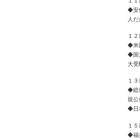
１１
◆安
人だ
１２
◆米
◆国
大受
１３
◆総
規公
◆日
１５
◆福