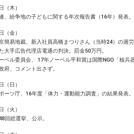
日（木）
連、紛争地の子どもに関する年次報告書（16年）発表。
日（金）
京簡易地裁、新入社員高橋まつりさん（当時24）の過
た大手広告代理店電通の判決。罰金50万円。
ーベル委員会、 17年ノーベル平和賞は国際NGO「核兵
政府、コメント出さず。
日（日）
ポーツ庁、16年度「体力・運動能力調査」の結果発表。
日（火）
48回総選挙、公示。