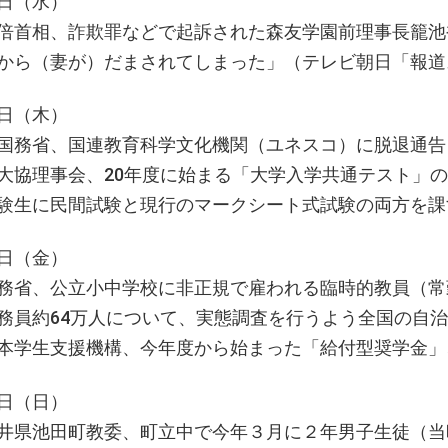
日（水）
倍首相、詐欺罪などで起訴された森友学園前理事長籠池
から（妻が）だまされてしまった」（テレビ朝日「報道
日（木）
国務省、国連教育科学文化機関（ユネスコ）に脱退通告
大協理事会、20年度に始まる「大学入学共通テスト」の
験生に民間試験と現行のマークシート式試験の両方を課
日（金）
務省、公立小中学校に非正規で雇われる臨時的教員（常
務員約64万人について、実態調査を行うよう全国の自
本学生支援機構、今年度から始まった「給付型奨学金」、
日（日）
井県池田町教委、町立中で今年３月に２年男子生徒（当