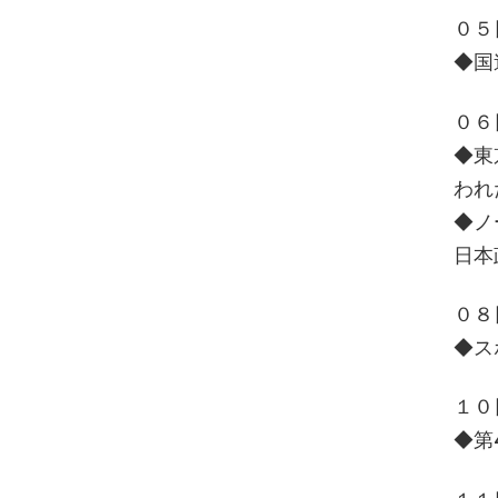
０５
◆国
０６
◆東
われ
◆ノ
日本
０８
◆ス
１０
◆第