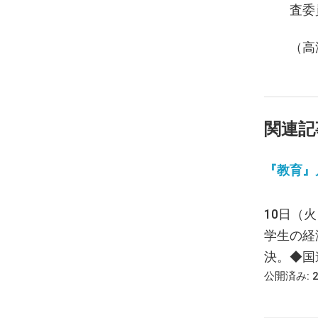
査委
（高
関連記
『教育』月報
10日（
学生の経
決。◆国連の
公開済み: 