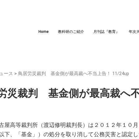
Home
教科研のご紹介
月刊誌『教育』
年次
ュース
>
鳥居労災裁判 基金側が最高裁へ不当上告！ 11/24up
労災裁判 基金側が最高裁へ不当上
屋高等裁判所（渡辺修明裁判長）は２０１２年１０月
以下、「基金」）の処分を取り消して公務災害と認定し