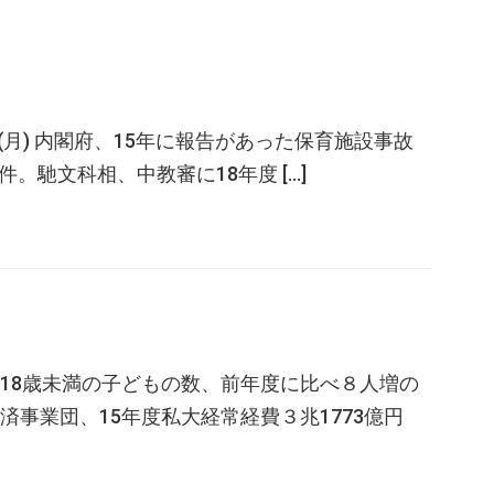
18日(月) 内閣府、15年に報告があった保育施設事故
。馳文科相、中教審に18年度 […]
18歳未満の子どもの数、前年度に比べ８人増の
事業団、15年度私大経常経費３兆1773億円